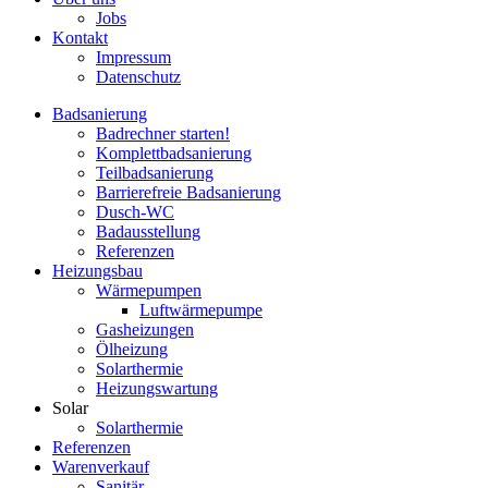
Jobs
Kontakt
Impressum
Datenschutz
Badsanierung
Badrechner starten!
Komplett­badsanierung
Teilbadsanierung
Barrierefreie Badsanierung
Dusch-WC
Badausstellung
Referenzen
Heizungsbau
Wärmepumpen
Luftwärmepumpe
Gasheizungen
Ölheizung
Solarthermie
Heizungswartung
Solar
Solarthermie
Referenzen
Warenverkauf
Sanitär