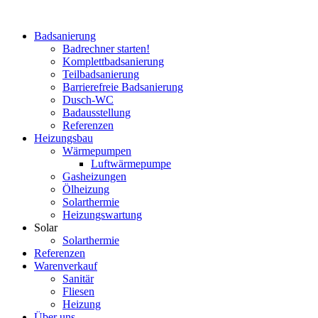
Zum
Inhalt
Badsanierung
springen
Badrechner starten!
Komplett­badsanierung
Teilbadsanierung
Barrierefreie Badsanierung
Dusch-WC
Badausstellung
Referenzen
Heizungsbau
Wärmepumpen
Luftwärmepumpe
Gasheizungen
Ölheizung
Solarthermie
Heizungswartung
Solar
Solarthermie
Referenzen
Warenverkauf
Sanitär
Fliesen
Heizung
Über uns