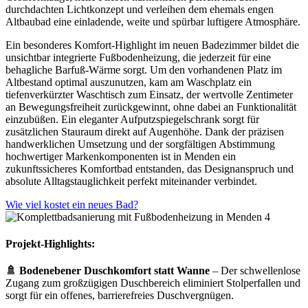
durchdachten Lichtkonzept und verleihen dem ehemals engen
Altbaubad eine einladende, weite und spürbar luftigere Atmosphäre.
Ein besonderes Komfort-Highlight im neuen Badezimmer bildet die
unsichtbar integrierte Fußbodenheizung, die jederzeit für eine
behagliche Barfuß-Wärme sorgt. Um den vorhandenen Platz im
Altbestand optimal auszunutzen, kam am Waschplatz ein
tiefenverkürzter Waschtisch zum Einsatz, der wertvolle Zentimeter
an Bewegungsfreiheit zurückgewinnt, ohne dabei an Funktionalität
einzubüßen. Ein eleganter Aufputzspiegelschrank sorgt für
zusätzlichen Stauraum direkt auf Augenhöhe. Dank der präzisen
handwerklichen Umsetzung und der sorgfältigen Abstimmung
hochwertiger Markenkomponenten ist in Menden ein
zukunftssicheres Komfortbad entstanden, das Designanspruch und
absolute Alltagstauglichkeit perfekt miteinander verbindet.
Wie viel kostet ein neues Bad?
Projekt-Highlights:
🚿 Bodenebener Duschkomfort statt Wanne
– Der schwellenlose
Zugang zum großzügigen Duschbereich eliminiert Stolperfallen und
sorgt für ein offenes, barrierefreies Duschvergnügen.