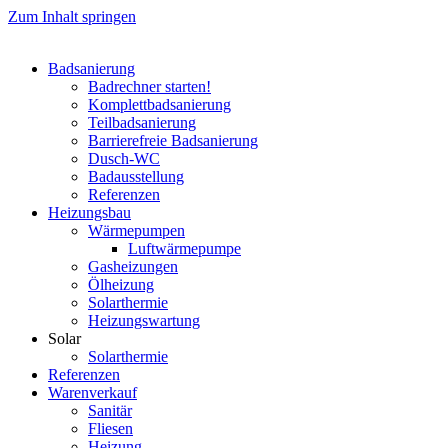
Zum Inhalt springen
Badsanierung
Badrechner starten!
Komplett­badsanierung
Teilbadsanierung
Barrierefreie Badsanierung
Dusch-WC
Badausstellung
Referenzen
Heizungsbau
Wärmepumpen
Luftwärmepumpe
Gasheizungen
Ölheizung
Solarthermie
Heizungswartung
Solar
Solarthermie
Referenzen
Warenverkauf
Sanitär
Fliesen
Heizung