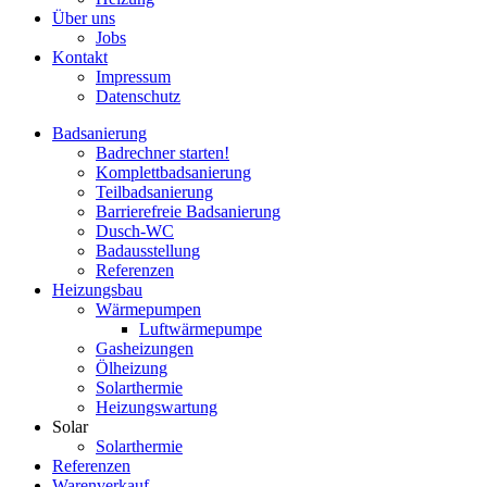
Über uns
Jobs
Kontakt
Impressum
Datenschutz
Badsanierung
Badrechner starten!
Komplett­badsanierung
Teilbadsanierung
Barrierefreie Badsanierung
Dusch-WC
Badausstellung
Referenzen
Heizungsbau
Wärmepumpen
Luftwärmepumpe
Gasheizungen
Ölheizung
Solarthermie
Heizungswartung
Solar
Solarthermie
Referenzen
Warenverkauf