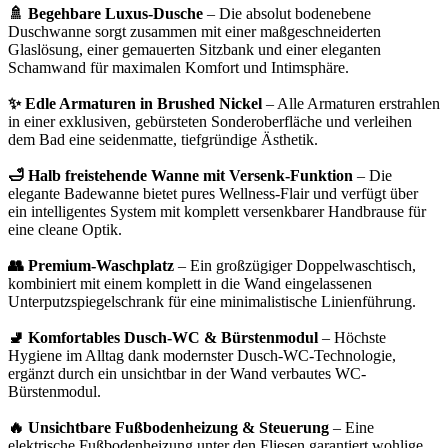
🚿 Begehbare Luxus-Dusche
– Die absolut bodenebene
Duschwanne sorgt zusammen mit einer maßgeschneiderten
Glaslösung, einer gemauerten Sitzbank und einer eleganten
Schamwand für maximalen Komfort und Intimsphäre.
✨ Edle Armaturen in Brushed Nickel
– Alle Armaturen erstrahlen
in einer exklusiven, gebürsteten Sonderoberfläche und verleihen
dem Bad eine seidenmatte, tiefgründige Ästhetik.
🛁 Halb freistehende Wanne mit Versenk-Funktion
– Die
elegante Badewanne bietet pures Wellness-Flair und verfügt über
ein intelligentes System mit komplett versenkbarer Handbrause für
eine cleane Optik.
👥 Premium-Waschplatz
– Ein großzügiger Doppelwaschtisch,
kombiniert mit einem komplett in die Wand eingelassenen
Unterputzspiegelschrank für eine minimalistische Linienführung.
🚽 Komfortables Dusch-WC & Bürstenmodul
– Höchste
Hygiene im Alltag dank modernster Dusch-WC-Technologie,
ergänzt durch ein unsichtbar in der Wand verbautes WC-
Bürstenmodul.
🔥 Unsichtbare Fußbodenheizung & Steuerung
– Eine
elektrische Fußbodenheizung unter den Fliesen garantiert wohlige