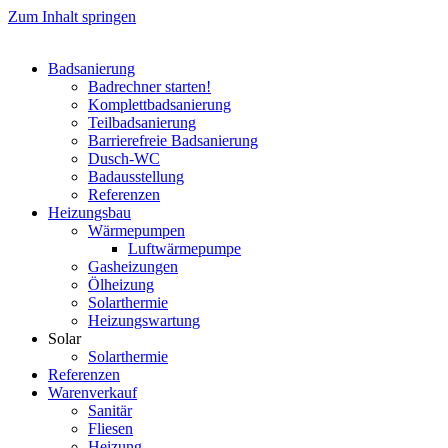
Zum Inhalt springen
Badsanierung
Badrechner starten!
Komplett­badsanierung
Teilbadsanierung
Barrierefreie Badsanierung
Dusch-WC
Badausstellung
Referenzen
Heizungsbau
Wärmepumpen
Luftwärmepumpe
Gasheizungen
Ölheizung
Solarthermie
Heizungswartung
Solar
Solarthermie
Referenzen
Warenverkauf
Sanitär
Fliesen
Heizung