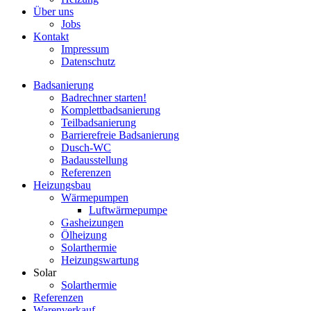
Über uns
Jobs
Kontakt
Impressum
Datenschutz
Badsanierung
Badrechner starten!
Komplett­badsanierung
Teilbadsanierung
Barrierefreie Badsanierung
Dusch-WC
Badausstellung
Referenzen
Heizungsbau
Wärmepumpen
Luftwärmepumpe
Gasheizungen
Ölheizung
Solarthermie
Heizungswartung
Solar
Solarthermie
Referenzen
Warenverkauf